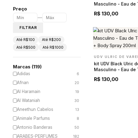
Masculino - Eau de 
Preço
100ml + Body Spray
R$ 130,00
—
FILTRAR
Até R$100
Até R$200
Até R$500
Até R$1000
UDV ULRIC DE VAR
kit UDV Black Ulric 
Marcas (119)
Masculino - Eau de 
Adidas
6
100ml + Body Spray
R$ 130,00
Afnan
20
Al Haramain
19
Al Wataniah
30
Aneethun Cabelos
13
Animale Parfums
8
Antonio Banderas
50
ARABES-PERFUMES
182