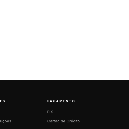
ES
PAGAMENTO
e
PIX
luções
Cartão de Crédito