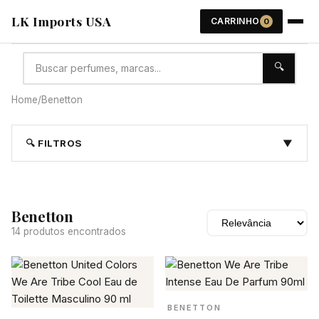
LK Imports USA
CARRINHO
0
🔍
Home
/
Benetton
🔍 FILTROS
▼
Benetton
14 produtos encontrados
BENETTON