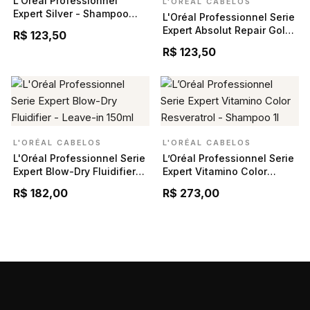
L'Oréal Professionnel
L'ORÉAL CABELOS
Expert Silver - Shampoo
L'Oréal Professionnel Serie
300ml
Expert Absolut Repair Gold
R$ 123,50
Quinoa + Protein -
R$ 123,50
Shampoo 300ML
L'ORÉAL CABELOS
L'ORÉAL CABELOS
L'Oréal Professionnel Serie
L’Oréal Professionnel Serie
Expert Blow-Dry Fluidifier -
Expert Vitamino Color
Leave-in 150ml
Resveratrol - Shampoo 1l
R$ 182,00
R$ 273,00